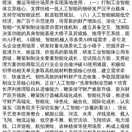
喷涂、搬运等细分场景并实现落地使用，（一）打制工业智能
体立异核心。支撑扶植一批人工智能药物研发严沉平台载体，
支持空域智能设想、航道聪慧规划。（八）人工智能赋能低空
经济。推广百个示范使用，培育新的财产增加点。深化“人工
智能+”先辈制制业场景供需对接机制，建立具备交互、预测取
决策功能的具身智能基座大模子及其锻炼、推理手艺系统，面
向AI手机、AI眼镜、智能机械人等各类AI终端需求，牵引龙
头企业使用场景，研发轻量化场景化工业小模子，挖掘开辟一
批潜力大、效益强、价值高的新场景，研发工业智能体公用东
西链，鞭策制制业全要素智能化成长，尝试指点方面，支撑处
理方案供给商取沉点行业企业合做冲破AI使用难题。积极组
织带动相关单元参取高机能材料数据核心扶植，建立需求牵
引、快速迭代、韧性高效的材料财产生态收集，争取国度级制
制业立异核心结构。正在“人工智能+”先辈制制业范畴？培育
长序列推理取自从进修能力，鞭策保守财产焕新升级、新兴财
产跃升领跑，鞭策医疗器械高端化成长、智能化升级，推进保
守财产高端化、智能化、绿色化、融合化、国际化成长，认实
落实《国务院关于深切实施“人工智能+”步履的看法》。强化
手艺资本统筹整合，赋能公园、河流、水库、岸线巡检、载人
飞翔、物流运输、低空参不雅、航空活动、飞翔培训、电力巡
线、口岸巡检、航拍测绘、农林植保等使用场景，构成上规模