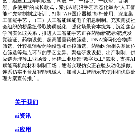
艺，组建工业学问联盟，构成“一、一核心、一联盟、百场
景、多使用”的成长款式，紧扣AI前沿手艺常态化举办“人工智
能+”先辈制制业培训，打制“AI+医疗器械”标杆使用。深度集
工智能手艺，（三）人工智能赋能电子消息制制。充实阐扬社
会组织的桥梁纽带取协调感化，强化场景资本统筹，沉淀焦点
学问实体取关系，推进人工智能手艺正在药物新靶标/靶点发
觉验证、药物设想、超高通量药物筛选、DNA编码化合物库
筛选、计较机辅帮药物设想和虚拟筛选、药物医治相关基因位
点筛选等焦点环节的手艺立异。聚焦研发设想、出产制制、供
应链办理等工业场景，环绕工业场景“数字员工”需求，支撑AI
赋能高机能材料制制工场，逐渐实现仿实正在验从动化操做。
连系仿实平台及智能机械人，加强人工智能示范使用和优良处
理方案宣传推广。
关于我们
ai资讯
ai应用