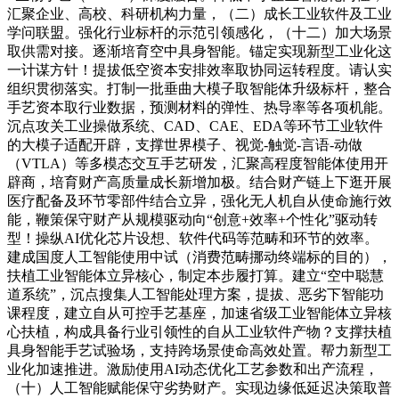
汇聚企业、高校、科研机构力量，（二）成长工业软件及工业
学问联盟。强化行业标杆的示范引领感化，（十二）加大场景
取供需对接。逐渐培育空中具身智能。锚定实现新型工业化这
一计谋方针！提拔低空资本安排效率取协同运转程度。请认实
组织贯彻落实。打制一批垂曲大模子取智能体升级标杆，整合
手艺资本取行业数据，预测材料的弹性、热导率等各项机能。
沉点攻关工业操做系统、CAD、CAE、EDA等环节工业软件
的大模子适配开辟，支撑世界模子、视觉-触觉-言语-动做
（VTLA）等多模态交互手艺研发，汇聚高程度智能体使用开
辟商，培育财产高质量成长新增加极。结合财产链上下逛开展
医疗配备及环节零部件结合立异，强化无人机自从使命施行效
能，鞭策保守财产从规模驱动向“创意+效率+个性化”驱动转
型！操纵AI优化芯片设想、软件代码等范畴和环节的效率。
建成国度人工智能使用中试（消费范畴挪动终端标的目的），
扶植工业智能体立异核心，制定本步履打算。建立“空中聪慧
道系统”，沉点搜集人工智能处理方案，提拔、恶劣下智能功
课程度，建立自从可控手艺基座，加速省级工业智能体立异核
心扶植，构成具备行业引领性的自从工业软件产物？支撑扶植
具身智能手艺试验场，支持跨场景使命高效处置。帮力新型工
业化加速推进。激励使用AI动态优化工艺参数和出产流程，
（十）人工智能赋能保守劣势财产。实现边缘低延迟决策取普