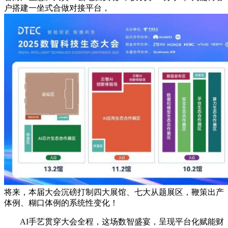
户搭建一坐式合做对接平台，
将来，本届大会沉磅打制四大展馆、七大从题展区，鞭策出产
体例、糊口体例的系统性变化！
AI手艺贯穿大会全程，这场数智盛宴，呈现平台化赋能财